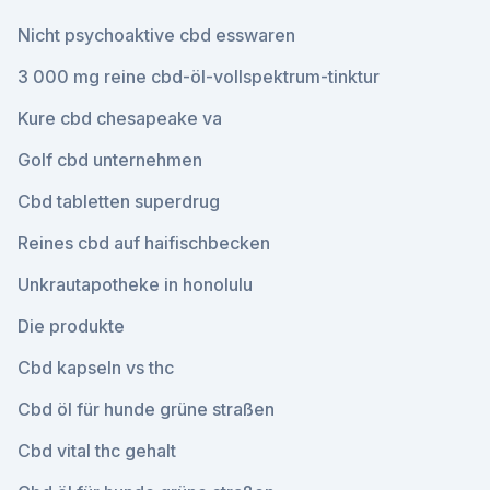
Nicht psychoaktive cbd esswaren
3 000 mg reine cbd-öl-vollspektrum-tinktur
Kure cbd chesapeake va
Golf cbd unternehmen
Cbd tabletten superdrug
Reines cbd auf haifischbecken
Unkrautapotheke in honolulu
Die produkte
Cbd kapseln vs thc
Cbd öl für hunde grüne straßen
Cbd vital thc gehalt