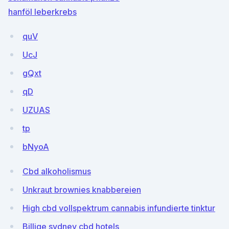
hanföl leberkrebs
quV
UcJ
gQxt
qD
UZUAS
tp
bNyoA
Cbd alkoholismus
Unkraut brownies knabbereien
High cbd vollspektrum cannabis infundierte tinktur
Billige sydney cbd hotels