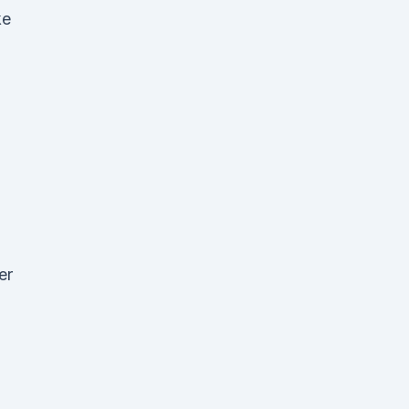
ke
er
n