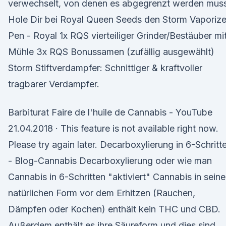
verwechselt, von denen es abgegrenzt werden muss
Hole Dir bei Royal Queen Seeds den Storm Vaporize
Pen - Royal 1x RQS vierteiliger Grinder/Bestäuber mi
Mühle 3x RQS Bonussamen (zufällig ausgewählt)
Storm Stiftverdampfer: Schnittiger & kraftvoller
tragbarer Verdampfer.
Barbiturat Faire de l'huile de Cannabis - YouTube
21.04.2018 · This feature is not available right now.
Please try again later. Decarboxylierung in 6-Schritt
- Blog-Cannabis Decarboxylierung oder wie man
Cannabis in 6-Schritten "aktiviert" Cannabis in seine
natürlichen Form vor dem Erhitzen (Rauchen,
Dämpfen oder Kochen) enthält kein THC und CBD.
Außerdem enthält es ihre Säureform und dies sind