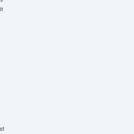
it
st