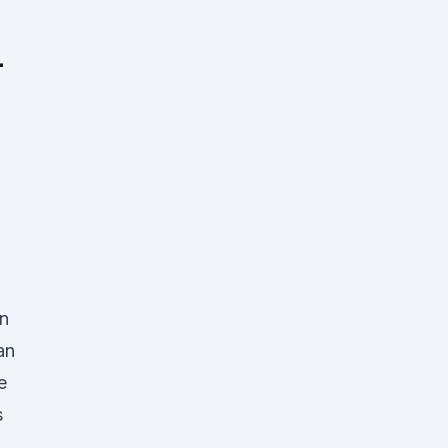
-
n
In
an
e
s