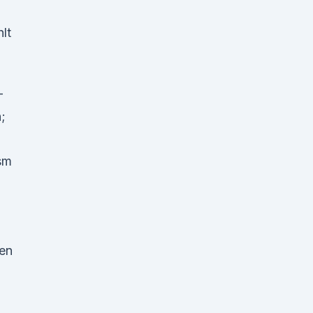
lt
-
;
sm
den