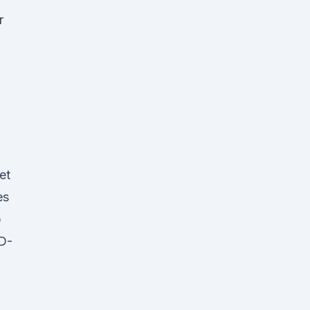
r
et
es
b
BD-