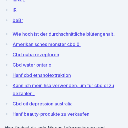
iR
beBr
Wie hoch ist der durchschnittliche blütengehalt_
Amerikanisches monster cbd öl
Cbd gaba rezeptoren
Cbd water ontario
Hanf cbd ethanolextraktion
Kann ich mein hsa verwenden, um für cbd öl zu
bezahlen_
Cbd oil depression australia
Hanf beauty-produkte zu verkaufen
Hier findest du jede Menge Informationen und