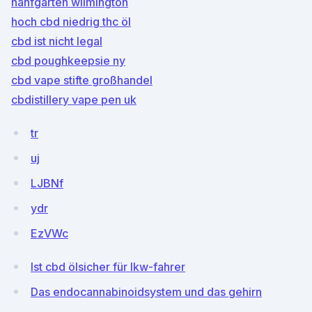
hanfgarten wilmington
hoch cbd niedrig thc öl
cbd ist nicht legal
cbd poughkeepsie ny
cbd vape stifte großhandel
cbdistillery vape pen uk
tr
uj
LJBNf
ydr
EzVWc
Ist cbd ölsicher für lkw-fahrer
Das endocannabinoidsystem und das gehirn